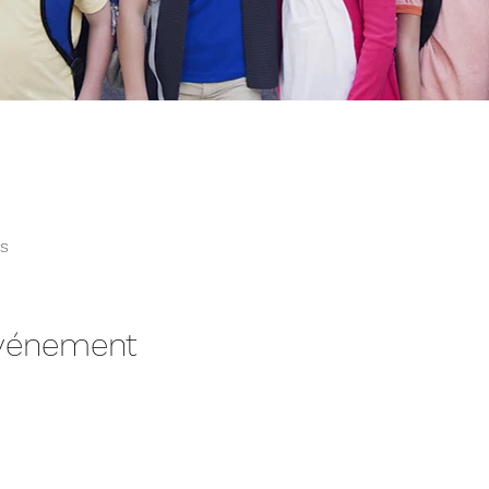
s
événement