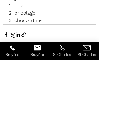
1. dessin
2. bricolage
3. chocolatine
Bruyère
Bruyère
St-Charles
St-Charles
Voir tout
Posts récents