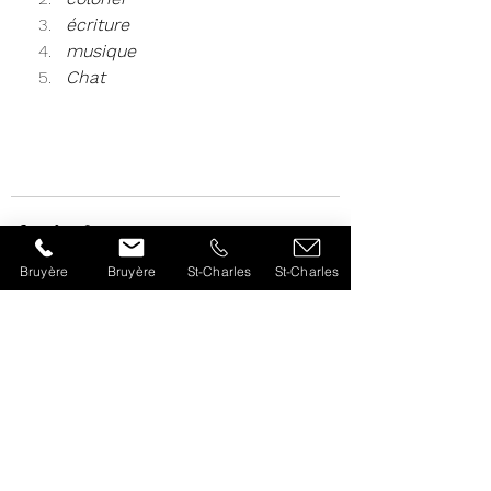
écriture
musique
Chat
Bruyère
Bruyère
St-Charles
St-Charles
Voir tout
Posts récents