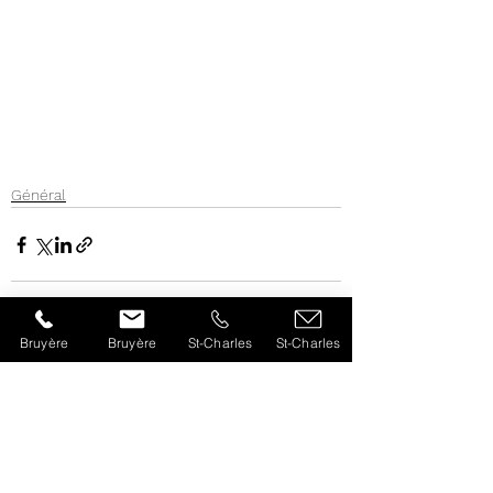
Général
Bruyère
Bruyère
St-Charles
St-Charles
Voir tout
Posts récents