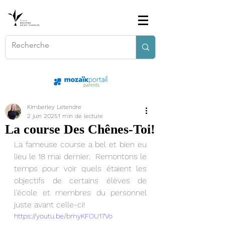
Kimberley Letendre
2 juin 2025
1 min de lecture
La course Des Chênes-Toi!
La fameuse course a bel et bien eu 
lieu le 18 mai dernier.  Remontons le 
temps pour voir quels étaient les 
objectifs de certains élèves de 
l'école et membres du personnel 
juste avant celle-ci!    
https://youtu.be/bmyKFOU17Vo