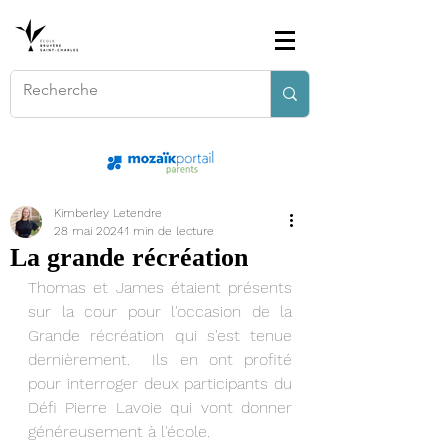
Kimberley Letendre
28 mai 2024
1 min de lecture
La grande récréation
Thomas et James étaient présents 
sur la cour pour l'occasion de la 
Grande récréation qui s'est tenue 
dernièrement.  Ils en ont profité 
pour interroger deux participants du 
Défi Pierre Lavoie qui vont donner 
généreusement à l'école.  