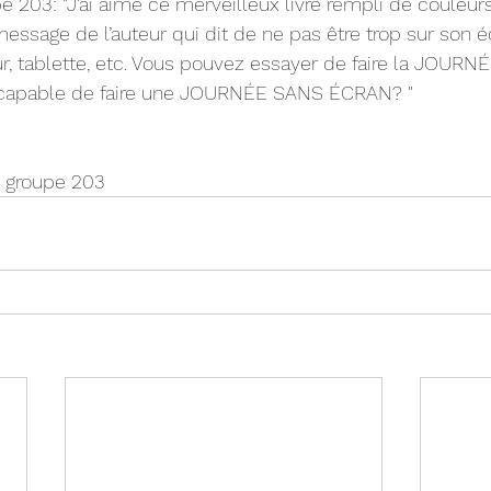
 203: "J’ai aimé ce merveilleux livre rempli de couleurs 
message de l’auteur qui dit de ne pas être trop sur son é
teur, tablette, etc. Vous pouvez essayer de faire la JOUR
capable de faire une JOURNÉE SANS ÉCRAN? "
, groupe 203