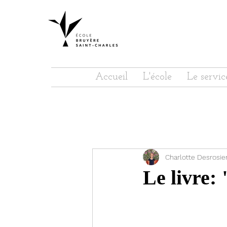
Accueil
L'école
Le servic
Charlotte Desrosie
Le livre: