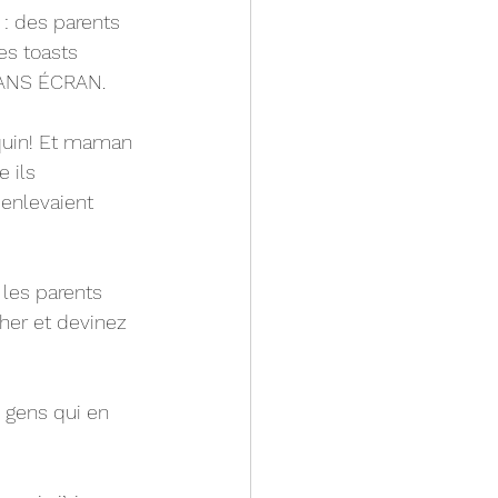
 : des parents 
es toasts 
 SANS ÉCRAN. 
quin! Et maman 
 ils 
enlevaient 
les parents 
cher et devinez 
s gens qui en 