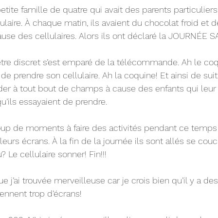
 petite famille de quatre qui avait des parents particuliers
lulaire. À chaque matin, ils avaient du chocolat froid et d
ause des cellulaires. Alors ils ont déclaré la JOURNÉE
être discret s’est emparé de la télécommande. Ah le co
 de prendre son cellulaire. Ah la coquine! Et ainsi de suite
er à tout bout de champs à cause des enfants qui leur 
u’ils essayaient de prendre. 
oup de moments à faire des activités pendant ce temps 
leurs écrans. À la fin de la journée ils sont allés se cou
 Le cellulaire sonner! Fin!!!  
que j’ai trouvée merveilleuse car je crois bien qu’il y a de
rennent trop d’écrans!  