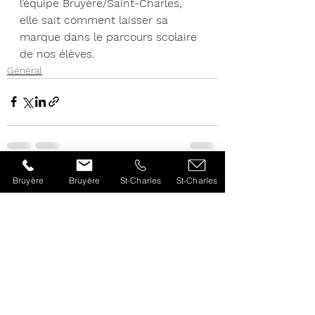
l’équipe Bruyère/Saint-Charles, 
elle sait comment laisser sa 
marque dans le parcours scolaire 
de nos élèves.
Général
Bruyère
Bruyère
St-Charles
St-Charles
Voir tout
Posts récents