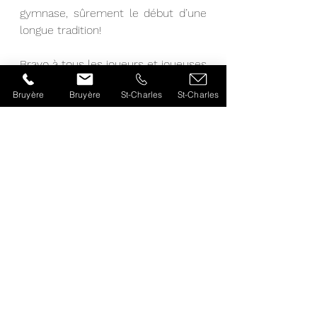
gymnase, sûrement le début d’une 
longue tradition! 
Bravo à tous les joueurs et joueuses 
!
Bruyère
Bruyère
St-Charles
St-Charles
-Thomas et James du comité 
journal
Voir tout
Posts récents