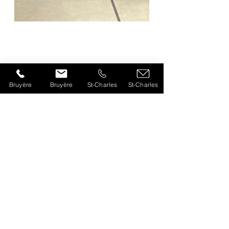
Bruyère
Bruyère
St-Charles
St-Charles
Voir tout
Posts récents